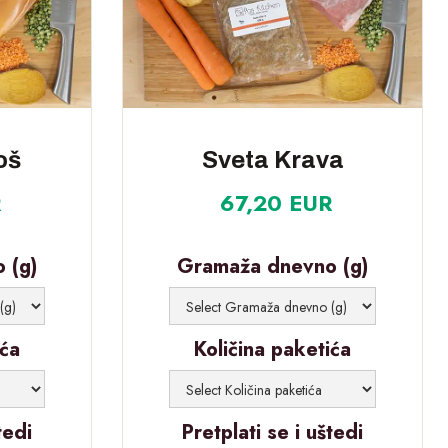
oš
Sveta Krava
R
67,20 EUR
 (g)
Gramaža dnevno (g)
ića
Količina paketića
tedi
Pretplati se i uštedi