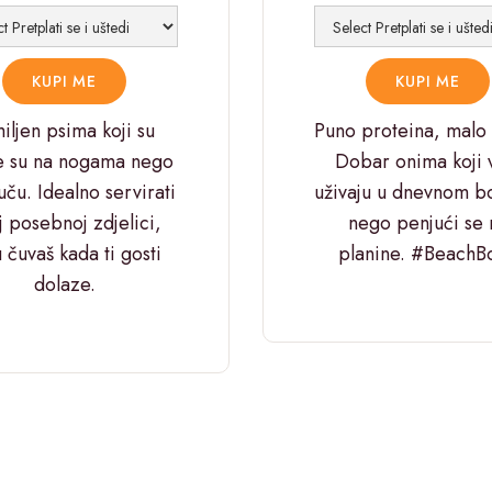
ljen psima koji su
Puno proteina, malo 
e su na nogama nego
Dobar onima koji 
uču. Idealno servirati
uživaju u dnevnom b
j posebnoj zdjelici,
nego penjući se 
 čuvaš kada ti gosti
planine. #BeachB
dolaze.