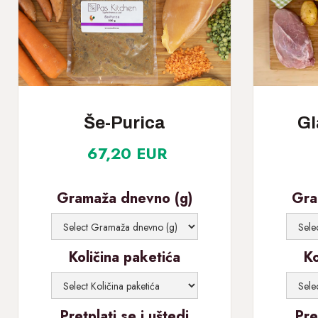
Še-Purica
Gl
67,20 EUR
Gramaža dnevno (g)
Gra
Količina paketića
Ko
Pretplati se i uštedi
Pre