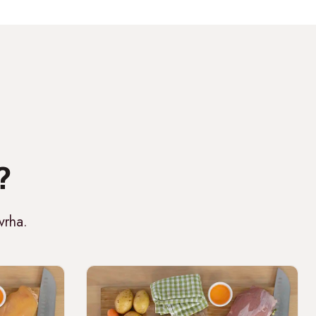
?
vrha.