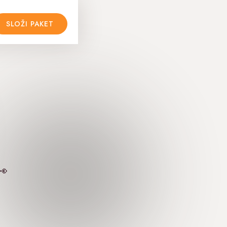
SLOŽI PAKET
👀