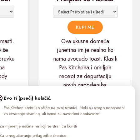
masti.
Ova ukusna domaća
više
junetina im je realno ko
oravku
nama avocado toast. Klasik
na
Pas Kitchena i omiljen
ody
recept za degustaciju
novih zaposlenika.
#FoodPorn

Evo ti (pseći) kolačić.
Pas Kitchen koristi kolačiće na ovoj stranici. Neki su strogo neophodni
za otvaranje stranice, ali ispod su navedeni neobavezni:
Za mjerenje načina na koji se stranica koristi
Za omogućavanje prilagodbe stranice