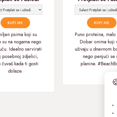
ljen psima koji su
Puno proteina, malo 
e su na nogama nego
Dobar onima koji 
uču. Idealno servirati
uživaju u dnevnom b
j posebnoj zdjelici,
nego penjući se 
 čuvaš kada ti gosti
planine. #BeachB
dolaze.
