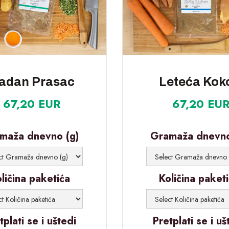
adan Prasac
Leteća Kok
67,20 EUR
67,20 EU
maža dnevno (g)
Gramaža dnevno
ličina paketića
Količina paket
tplati se i uštedi
Pretplati se i uš