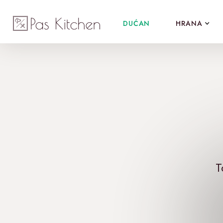
DUĆAN
HRANA
T