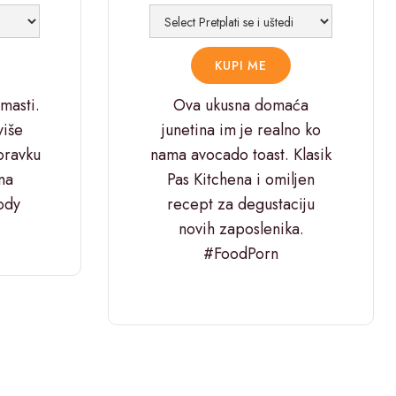
masti.
Ova ukusna domaća
više
junetina im je realno ko
oravku
nama avocado toast. Klasik
na
Pas Kitchena i omiljen
ody
recept za degustaciju
novih zaposlenika.
#FoodPorn