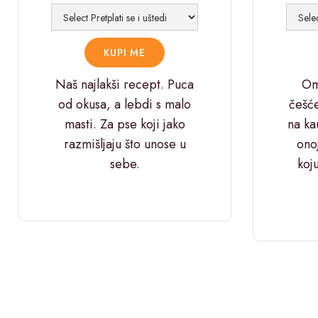
Naš najlakši recept. Puca
Omi
od okusa, a lebdi s malo
češć
masti. Za pse koji jako
na ka
razmišljaju što unose u
ono
sebe.
koju