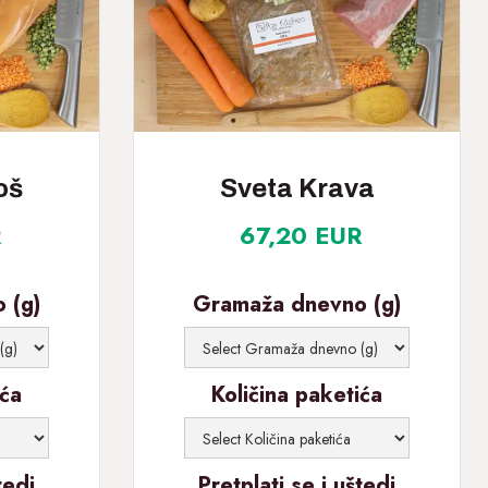
oš
Sveta Krava
R
67,20 EUR
 (g)
Gramaža dnevno (g)
ića
Količina paketića
tedi
Pretplati se i uštedi