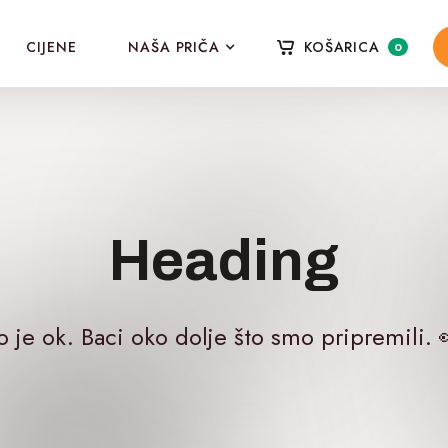
CIJENE
NAŠA PRIČA
KOŠARICA
0
Heading
o je ok. Baci oko dolje što smo pripremili. 