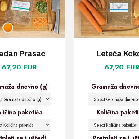
adan Prasac
Leteća Kok
67,20 EUR
67,20 EU
maža dnevno (g)
Gramaža dnevno
ličina paketića
Količina paket
tplati se i uštedi
Pretplati se i uš