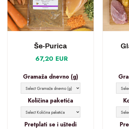
Še-Purica
Gl
67,20 EUR
Gramaža dnevno (g)
Gra
Količina paketića
Ko
Pretplati se i uštedi
Pre