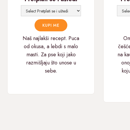
Naš najlakši recept. Puca
Omi
od okusa, a lebdi s malo
češć
masti. Za pse koji jako
na ka
razmišljaju što unose u
ono
sebe.
koju