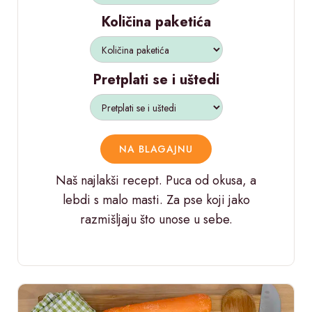
Količina paketića
Pretplati se i uštedi
NA BLAGAJNU
Naš najlakši recept. Puca od okusa, a
lebdi s malo masti. Za pse koji jako
razmišljaju što unose u sebe.