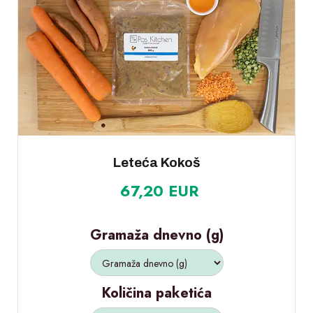
Leteća Kokoš
67,20 EUR
Gramaža dnevno (g)
Količina paketića