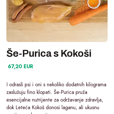
Še-Purica s Kokoši
67,20 EUR
I odrasli psi i oni s nekoliko dodatnih kilograma
zaslužuju fino klopati. Še-Purica pruža
esencijalne nutrijente za održavanje zdravlja,
dok Leteća Kokoš donosi laganu, ali ukusnu