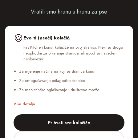
Vratili smo hranu u hranu za pse
Politika Privatnosti
🍪
Evo ti (pseći) kolačić.
Uvjeti Korištenja
Pas Kitchen koristi kolačiće na ovoj stranici. Neki su strogo
neophodni za otvaranje stranice, ali ispod su navedeni
Kolačići
neobavezni:
Dostava
Za mjerenje načina na koji se stranica koristi
Za omogućavanje prilagodbe stranice
Za marketinško oglašavanje i društvene mreže
Više detalja
Prihvati sve kolačiće