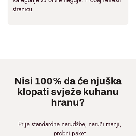
Kategorije su otišle negdje. Probaj refresh
stranicu
Nisi 100% da će njuška
klopati svježe kuhanu
hranu?
Prije standardne narudžbe, naruči manji,
probni paket