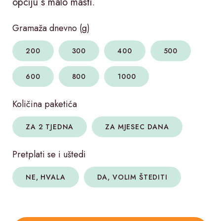
opciju s malo masti.
Gramaža dnevno (g)
200
300
400
500
600
800
1000
Količina paketića
ZA 2 TJEDNA
ZA MJESEC DANA
Pretplati se i uštedi
NE, HVALA
DA, VOLIM ŠTEDITI