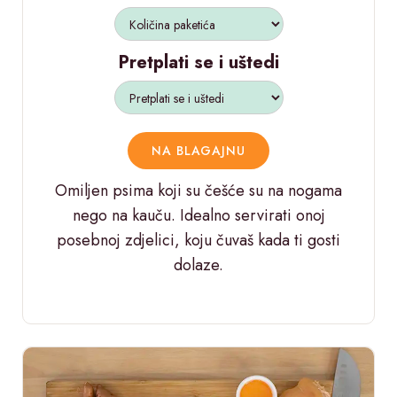
Pretplati se i uštedi
NA BLAGAJNU
Omiljen psima koji su češće su na nogama
nego na kauču. Idealno servirati onoj
posebnoj zdjelici, koju čuvaš kada ti gosti
dolaze.