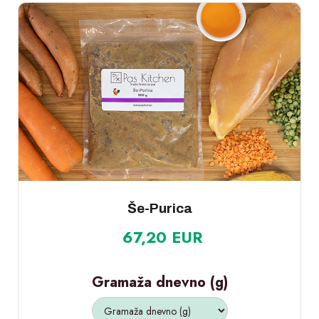
Še-Purica
67,20 EUR
Gramaža dnevno (g)